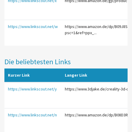
https://www.linkscout.net/x
https://www.amazon.de/gp/product/B
https://www.linkscout.net/w
https://www.amazon.de/dp/B09J8SB
psc=1&ref=ppx_...
Die beliebtesten Links
Kurzer Link
Langer Link
https://www.linkscout.net/y
https://www.3djake.de/creality-3d-dru
https://www.linkscout.net/n
https://www.amazon.de/dp/B08D3RHZ